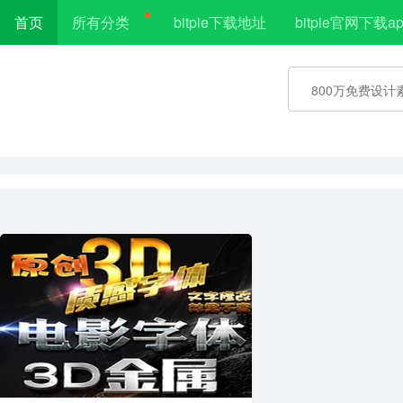
首页
所有分类
bitpie下载地址
bitpie官网下载ap